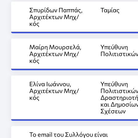
Σπυρίδων Παππάς,
Ταμίας
Αρχιτέκτων Μηχ/
κός
Μαίρη Μουρσελά,
Υπεύθυνη
Αρχιτέκτων Μηχ/
Πολιτιστικώ
κός
Ελίνα Ιωάννου,
Υπεύθυνη
Αρχιτέκτων Μηχ/
Πολιτιστικώ
κός
Δραστηριοτ
και Δημοσίω
Σχέσεων
Το email του Συλλόγου είναι