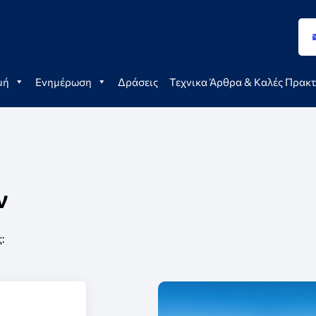
μή
Ενημέρωση
Δράσεις
Τεχνικα Άρθρα & Καλές Πρακτ
ν
: