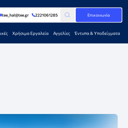
tee_hal@tee.gr
2221061285
Επικοινωνία
ικές
Χρήσιμα Εργαλεία
Αγγελίες
Έντυπα & Υποδείγματα