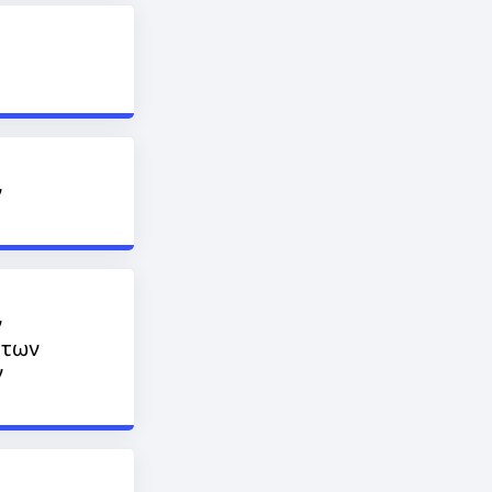
ν
ν
ήτων
ν