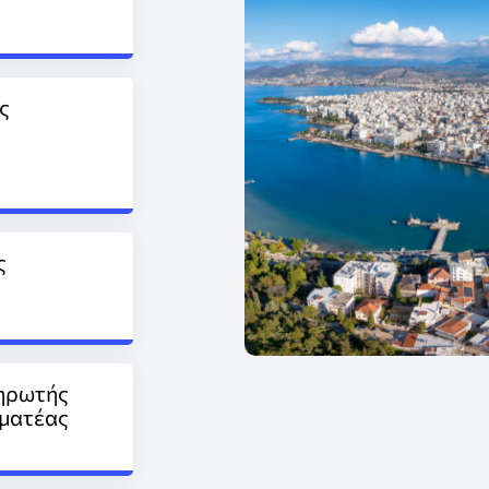
ς
ς
ηρωτής
ματέας