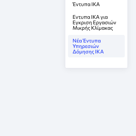
Έντυπα ΙΚΑ
Εντυπα ΙΚΑ για
Εγκριση Εργασιών
Μικρής Κλίμακας
Νέα Έντυπα
Υπηρεσιών
Δόμησης IKA