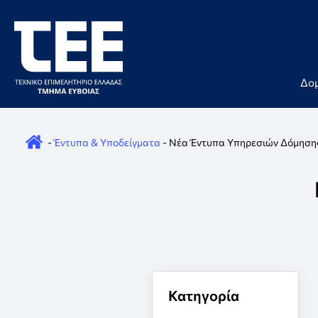
Skip to content
×
Δο
-
Έντυπα & Υποδείγματα
-
Νέα Έντυπα Υπηρεσιών Δόμηση
Κατηγορία