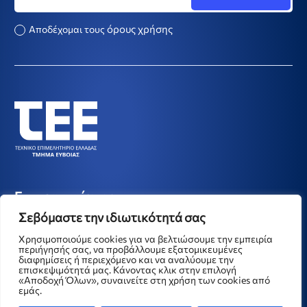
όρους χρήσης
Αποδέχομαι τους
Επικοινωνία
Σεβόμαστε την ιδιωτικότητά σας
ΤΕΕ Ευβοίας
Πληροφορίες
Χρησιμοποιούμε cookies για να βελτιώσουμε την εμπειρία
περιήγησής σας, να προβάλλουμε εξατομικευμένες
διαφημίσεις ή περιεχόμενο και να αναλύουμε την
επισκεψιμότητά μας. Κάνοντας κλικ στην επιλογή
«Αποδοχή Όλων», συναινείτε στη χρήση των cookies από
εμάς.