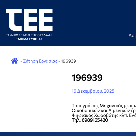
Skip to content
×
Δο
-
Ζήτηση Εργασίας
-
196939
196939
16 Δεκεμβρίου, 2025
Τοπογράφος Μηχανικός με πολ
Οικοδομικών και Λιμενικών έρ
Ψηφιακός Χωροβάτης κλπ. Ενδι
Τηλ. 6989165420